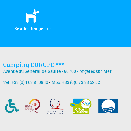
Se admiten perros
Camping EUROPE ***
Avenue du Général de Gaulle - 66700 - Argelès sur Mer
Tel. +33 (0)4 68 81 08 10
-
Mob. +33 (0)6 73 83 52 52