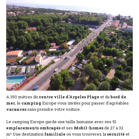
Situación y acceso
Formulario de contacto
Documentación
Noticias
Casa móvil y tarifas
Parcela y tarifas
Habitación por noche y precios
A 350 mètres du
centre ville d'Argeles Plage
et du
bord de
mer
, le
camping
Europe vous invites pour passer d'agréables
vacances
sans prendre votre voiture.
Le camping Europe garde une taille humaine avec ses 91
emplacements ombragés
et ses
Mobil-homes
de 27 à 32
m².Une destination
familiale
où vous trouverez la
sécurité
et