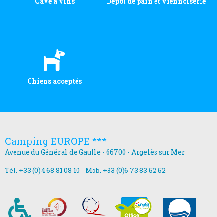
Cave à vins
Dépôt de pain et viennoiserie
Chiens acceptés
Camping EUROPE ***
Avenue du Général de Gaulle - 66700 - Argelès sur Mer
Tél. +33 (0)4 68 81 08 10
-
Mob. +33 (0)6 73 83 52 52