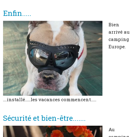
Enfin.....
Bien
arrivé au
camping
Europe.
....installé......les vacances commencent......
Sécurité et bien-être.......
Au
camping