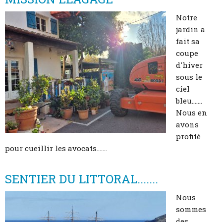
Notre
jardin a
fait sa
coupe
d'hiver
sous le
ciel
bleu.......
Nous en
avons
profité
pour cueillir les avocats.......
SENTIER DU LITTORAL.......
Nous
sommes
des