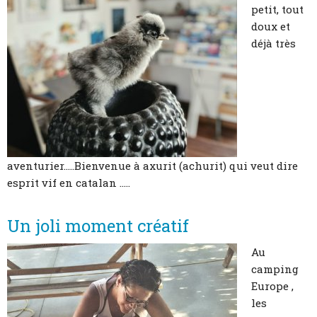
Coordonnées et accès
petit, tout
doux et
Formulaire de contact
déjà très
Documentations
Actualités
Mobile home et tarifs
Emplacement et tarifs
aventurier.....Bienvenue à axurit (achurit) qui veut dire
esprit vif en catalan .....
Chambre à la nuitée et tarifs
Un joli moment créatif
Au
camping
Europe ,
les