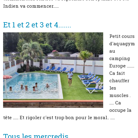
Indien va commencer......
Et 1 et 2 et 3 et 4.......
Petit cours
d'aquagym
au
camping
Europe ........
Ca fait
chauffer
les
muscles .
..... Ca
occupe la
tête ...... Et rigoler c'est trop bon pour le moral.. .....
Tous les mercredis.......