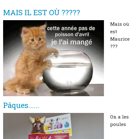
MAIS IL EST OÙ ?????
Mais où
est
Maurice
???
Pâques......
On a les
poules