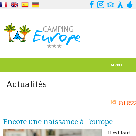
MENU
Situation
Actualités
Ambiance
Fil RSS
Services
Encore une naissance à l'europe
Contact
Il est tout