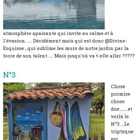
atmosphère apaisante qui invite au calme et à
l'évasion. ..... Décidément mais qui est donc @Divine-
Esquisse , qui sublime les murs de notre jardin par la
force de son talent ..... Mais jusqu'où va t-elle aller ?????
N°3
Chose
promise
chose
due.........et
voilà le
N°3.....Le
triptyque
est