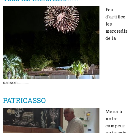
Feu
d'artifice
les
mercredis
de la
saison............
PATRICASSO
Merci à
notre
campeur
qui a mis