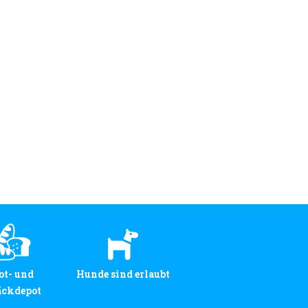
ot- und
Hunde sind erlaubt
äckdepot