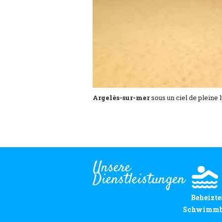
Argelès-sur-mer
sous un ciel de pleine lu
Unsere
Dienstleistungen
Beheizte
Schwimm