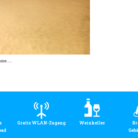
ne......
s
Gratis WLAN-Zugang
Weinkeller
Br
bad
Geb