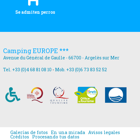
Se admiten perros
Camping EUROPE ***
Avenue du Général de Gaulle - 66700 - Argelès sur Mer
Tel. +33 (0)4 68 81 08 10
-
Mob. +33 (0)6 73 83 52 52
Galerías de fotos
En una mirada
Avisos legales
Créditos
Procesando tus datos