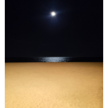
Situación y acceso
Formulario de contacto
Documentación
Noticias
Casa móvil y tarifas
Parcela y tarifas
Habitación por noche y precios