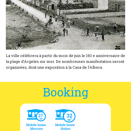
Location and access
Contact form
Documentation
News
Mobile home and rates
La ville célébrera à partir du mois de juin le 150 e anniversaire de
la plage d'Argeles sur mer. De nombreuses manifestation seront
Plot and rates
organisées, dont une exposition à la Casa de l'Albera.
Room per night and rates
Booking