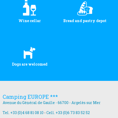
Wine cellar
Bread and pastry depot
Dogs are welcomed
Camping EUROPE ***
Avenue du Général de Gaulle - 66700 - Argelès sur Mer
Tel. +33 (0)4 68 81 08 10
-
Cell. +33 (0)6 73 83 52 52