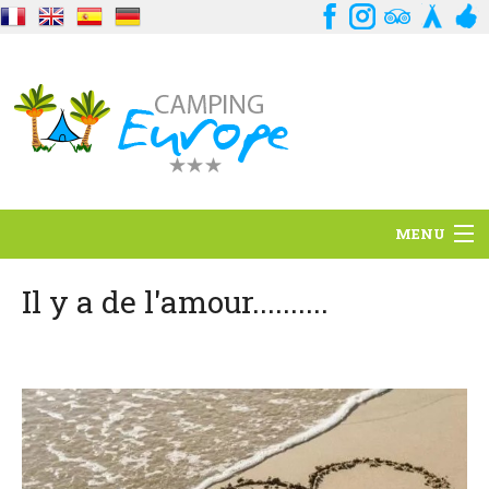
MENU
Situation
Il y a de l'amour..........
Ambiance
Services
Contact