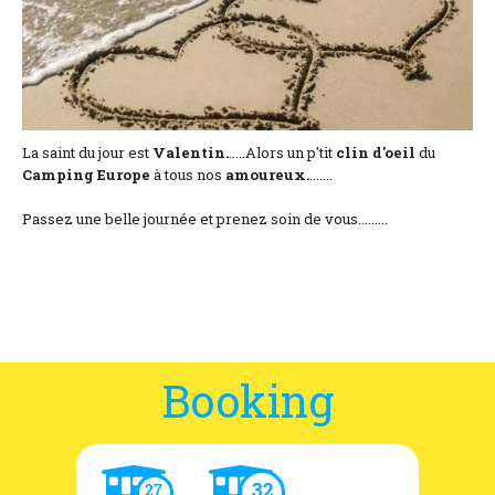
Location and access
Contact form
Documentation
News
La saint du jour est
Valentin.
.....Alors un p'tit
clin
d'oeil
du
Camping
Europe
à tous nos
amoureux.
.......
Mobile home and rates
Passez une belle journée et prenez soin de vous.........
Plot and rates
Room per night and rates
Booking