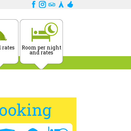
 rates
Room per night
and rates
ooking