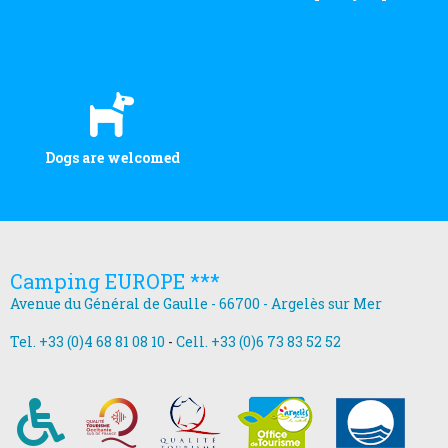
Dogs are welcomed
Camping EUROPE ***
Avenue du Général de Gaulle - 66700 - Argelès sur Mer
Tel. +33 (0)4 68 81 08 10
-
Cell. +33 (0)6 73 83 52 52