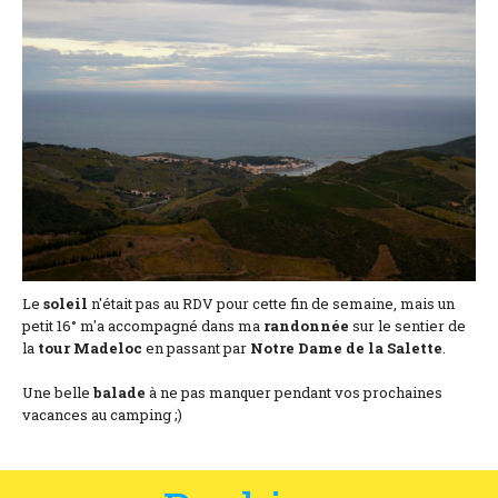
Location and access
Contact form
Documentation
News
Mobile home and rates
Plot and rates
Le
soleil
n'était pas au RDV pour cette fin de semaine, mais un
Room per night and rates
petit 16° m'a accompagné dans ma
randonnée
sur le sentier de
la
tour Madeloc
en passant par
Notre Dame de la Salette
.
Une belle
balade
à ne pas manquer pendant vos prochaines
vacances au camping ;)