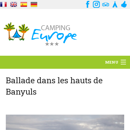
MENU
Situation
Ballade dans les hauts de
Banyuls
Ambiance
Services
Contact