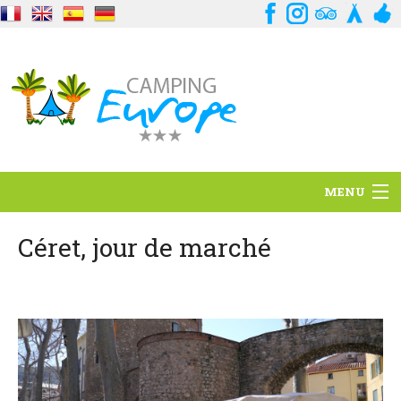
MENU
Situation
Céret, jour de marché
Ambiance
Services
Contact