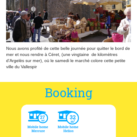
Location and access
Contact form
Documentation
News
Nous avons profité de cette belle journée pour quitter le bord de
Mobile home and rates
mer et nous rendre à Céret, (une vingtaine
de kilomètres
d'
Argelès
sur mer), où le samedi le marché colore cette petite
ville du Vallespir
Plot and rates
Room per night and rates
Booking