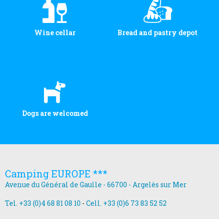
Wine cellar
Bread and pastry depot
Dogs are welcomed
Camping EUROPE ***
Avenue du Général de Gaulle - 66700 - Argelès sur Mer
Tel. +33 (0)4 68 81 08 10
-
Cell. +33 (0)6 73 83 52 52