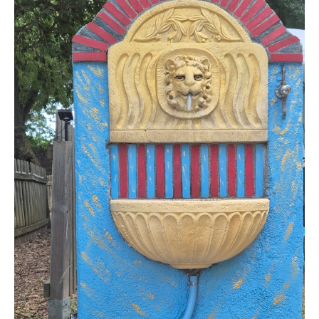
Situación y acceso
Formulario de contacto
Documentación
Noticias
Casa móvil y tarifas
Parcela y tarifas
Habitación por noche y precios