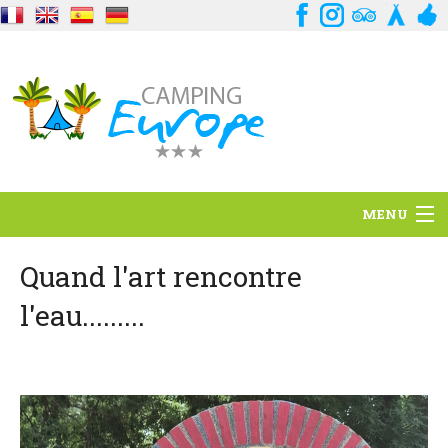
MENU
Situación
Quand l'art rencontre
l'eau.........
Ambiente
Servicios
Contacto