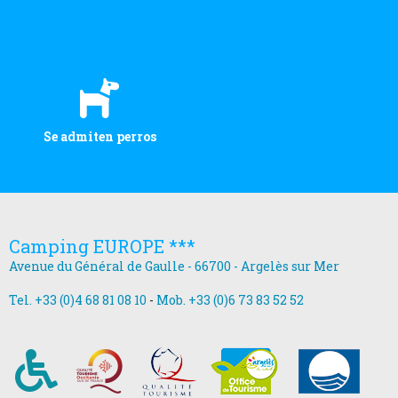
Se admiten perros
Camping EUROPE ***
Avenue du Général de Gaulle - 66700 - Argelès sur Mer
Tel. +33 (0)4 68 81 08 10
-
Mob. +33 (0)6 73 83 52 52