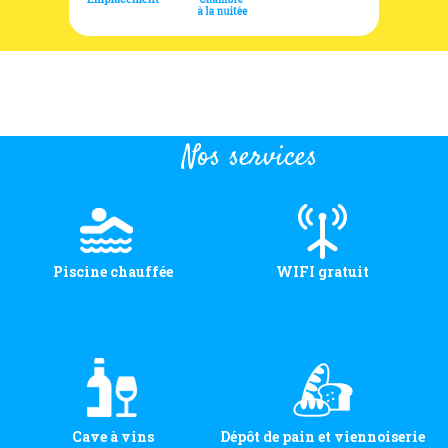
Nos services
Piscine chauffée
WIFI gratuit
Cave à vins
Dépôt de pain et viennoiserie