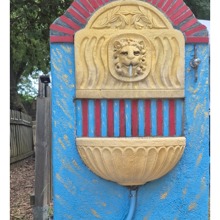
Coordonnées et accès
Formulaire de contact
Documentations
Actualités
Mobile home et tarifs
Emplacement et tarifs
Chambre à la nuitée et tarifs