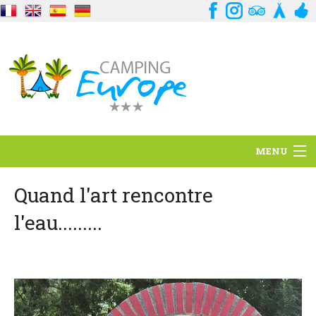
MENU
Situation
Quand l'art rencontre
l'eau.........
Ambiance
Services
Contact