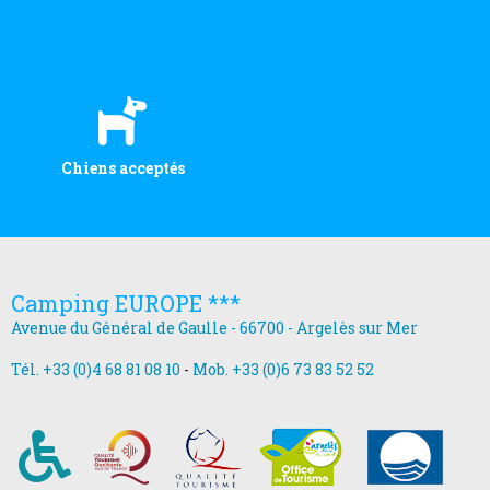
Chiens acceptés
Camping EUROPE ***
Avenue du Général de Gaulle - 66700 - Argelès sur Mer
Tél. +33 (0)4 68 81 08 10
-
Mob. +33 (0)6 73 83 52 52