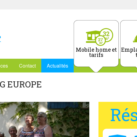
Mobile home et
Empla
tarifs
ices
Contact
Actualités
NG EUROPE
Rés