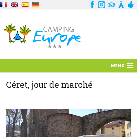
MENU
Situation
Céret, jour de marché
Ambiance
Services
Contact