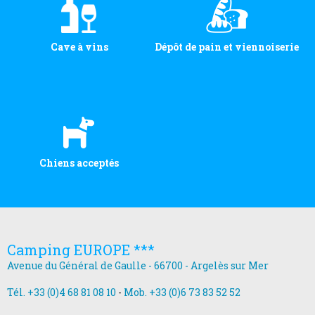
Cave à vins
Dépôt de pain et viennoiserie
Chiens acceptés
Camping EUROPE ***
Avenue du Général de Gaulle - 66700 - Argelès sur Mer
Tél. +33 (0)4 68 81 08 10
-
Mob. +33 (0)6 73 83 52 52