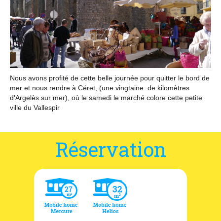
Coordonnées et accès
Formulaire de contact
Documentations
Actualités
Nous avons profité de cette belle journée pour quitter le bord de
Mobile home et tarifs
mer et nous rendre à Céret, (une vingtaine
de kilomètres
d'
Argelès
sur mer), où le samedi le marché colore cette petite
ville du Vallespir
Emplacement et tarifs
Chambre à la nuitée et tarifs
Réservation