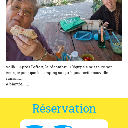
Coordonnées et accès
Formulaire de contact
Documentations
Actualités
Mobile home et tarifs
Emplacement et tarifs
Voilà.....Après l'effort, le réconfort....L'équipe a mis toute son
énergie pour que le camping soit prêt pour cette nouvelle
saison......
Chambre à la nuitée et tarifs
A bientôt........
Réservation