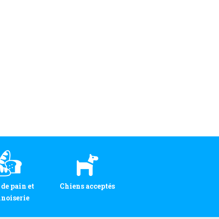
 de pain et
Chiens acceptés
noiserie