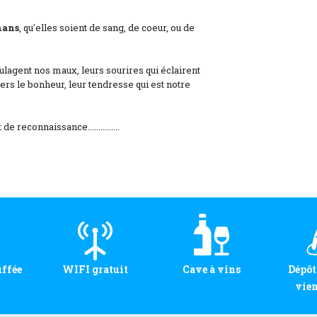
ans
, qu'elles soient de sang, de coeur, ou de
lagent nos maux, leurs sourires qui éclairent
ers le bonheur, leur tendresse qui est notre
reconnaissance...............
uffée
WIFI gratuit
Cave à vins
Dépôt
vien