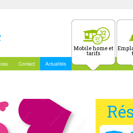
Mobile home et
Empla
tarifs
ices
Contact
Actualités
Rés