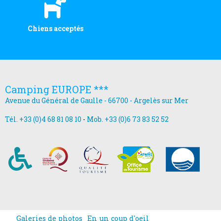
Chiens acceptés
Camping EUROPE ***
Avenue du Général de Gaulle - 66700 - Argelès sur Mer
Tél. +33 (0)4 68 81 08 10
-
Mob. +33 (0)6 73 83 52 52
Galeries de photos
En un coup d'oeil