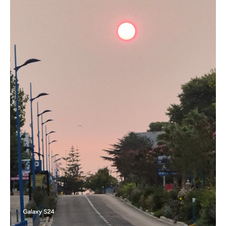
Coordonnées et accès
Formulaire de contact
Documentations
Actualités
Mobile home et tarifs
Emplacement et tarifs
Chambre à la nuitée et tarifs