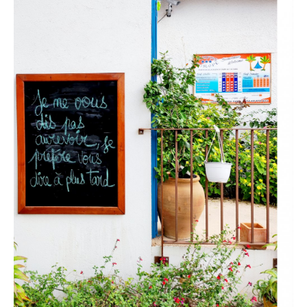
Coordonnées et accès
Formulaire de contact
Documentations
Actualités
Mobile home et tarifs
Emplacement et tarifs
Chambre à la nuitée et tarifs