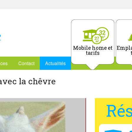
Mobile home et
Empla
tarifs
ices
Contact
Actualités
avec la chêvre
Rés