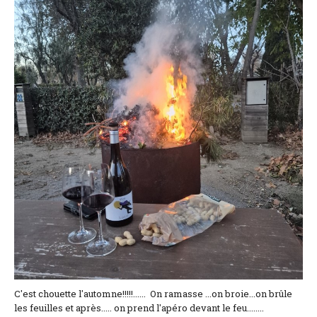
Coordonnées et accès
Formulaire de contact
Documentations
Actualités
Mobile home et tarifs
Emplacement et tarifs
Chambre à la nuitée et tarifs
C'est chouette l'automne!!!!!...... On ramasse ...on broie...on brûle
les feuilles et après..... on prend l'apéro devant le feu........