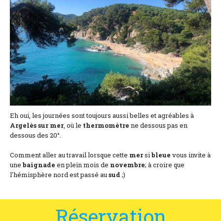
Coordonnées et accès
Formulaire de contact
Documentations
Actualités
Mobile home et tarifs
Emplacement et tarifs
Eh oui, les journées sont toujours aussi belles et agréables à
Argelès sur mer
, où le
thermomètre
ne dessous pas en
dessous des 20°.
Chambre à la nuitée et tarifs
Comment aller au travail lorsque cette
mer
si
bleue
vous invite à
une
baignade
en plein mois de
novembre
; à croire que
l'hémisphère nord est passé au
sud
;)
Réservation