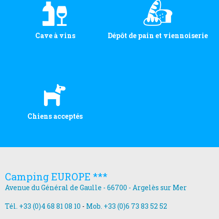
Cave à vins
Dépôt de pain et viennoiserie
Chiens acceptés
Camping EUROPE ***
Avenue du Général de Gaulle - 66700 - Argelès sur Mer
Tél. +33 (0)4 68 81 08 10
-
Mob. +33 (0)6 73 83 52 52