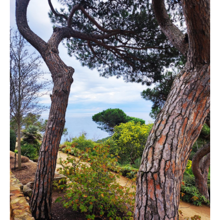
Coordonnées et accès
Formulaire de contact
Documentations
Actualités
Mobile home et tarifs
Emplacement et tarifs
Chambre à la nuitée et tarifs