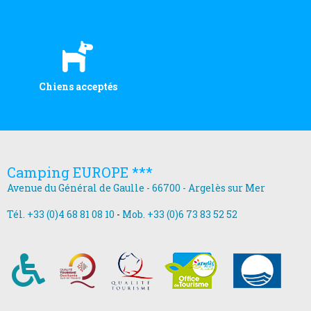
Chiens acceptés
Camping EUROPE ***
Avenue du Général de Gaulle - 66700 - Argelès sur Mer
Tél. +33 (0)4 68 81 08 10
-
Mob. +33 (0)6 73 83 52 52