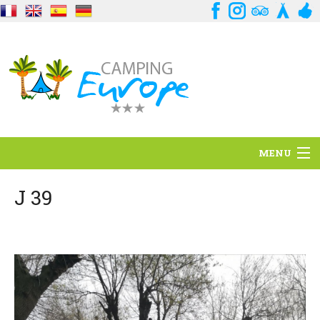
MENU
Situation
J 39
Ambiance
Services
Contact