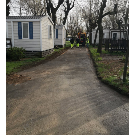
Coordonnées et accès
Formulaire de contact
Documentations
Actualités
Mobile home et tarifs
Emplacement et tarifs
Chambre à la nuitée et tarifs