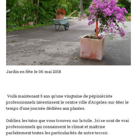
Coordonnées et accès
Formulaire de contact
Documentations
Actualités
Mobile home et tarifs
Emplacement et tarifs
Jardin en fête le 06 mai 2018
Chambre à la nuitée et tarifs
Voilà maintenant 5 ans qu'une vingtaine de pépiniériste
professionnels investissent le centre ville d'Argeles-sur-Mer le
temps d'une journée dédiées aux plantes.
Oubliez les tutos que vous trouvez sur la toile...Ici se sont de vrai
professionnels qui connaissent le climat et maîtrise
parfaitement toutes les particularités de notre terroir.