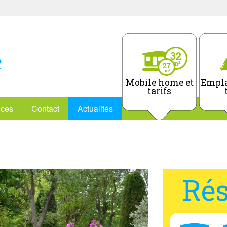
Mobile home et
Empla
tarifs
ices
Contact
Actualités
Rés