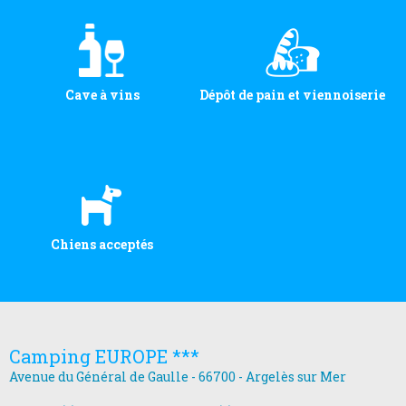
Cave à vins
Dépôt de pain et viennoiserie
Chiens acceptés
Camping EUROPE ***
Avenue du Général de Gaulle - 66700 - Argelès sur Mer