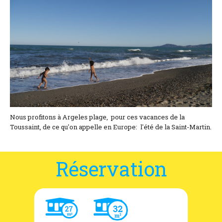
Coordonnées et accès
Formulaire de contact
Documentations
Actualités
Mobile home et tarifs
Emplacement et tarifs
Nous profitons à Argeles plage, pour ces vacances de la
Toussaint, de ce qu'on appelle en Europe: l'été de la Saint-Martin.
Chambre à la nuitée et tarifs
Réservation