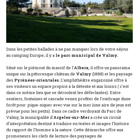
Coordonnées et accès
Formulaire de contact
Documentations
Actualités
Dans les petites ballades à ne pas manquer lors de votre séjour
au camping Europe; il y a
le parc municipal de Valmy.
Mobile home et tarifs
Situé sur le piémont du massif de l'
Albera
, il offre un panorama
Emplacement et tarifs
unique sur la pittoresque château de
Valmy
(1888) et les paysage
des
Pyrénées-orientales.
L’amphithéâtre engazonné offre à
Chambre à la nuitée et tarifs
ses visiteurs un espace propice à la détente et aux loisirs ( c'est
dans ce même lieu que se déroulent les déferlantes). Entre
sentiers, fontaines et cascade venez profiter de l'ombrage dune
forêt pour pique-niquer avec vue sur la mer (une aire de jeux est
prévue pour les petits). Dans ce cadre verdoyant du Parc de
Valmy, la municipalité d'
Argeles-sur-Mer
a crée un circuit
d'interprétation destiné à traduire en textes et images l'histoire
du rapport de l'homme à la nature. Cette démarche offre aux
promeneurs les clefs de lecture des paysages de