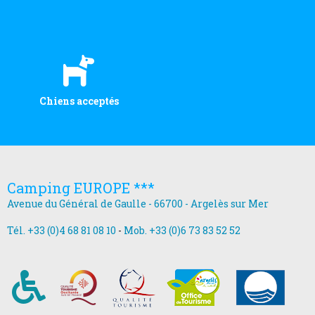
Chiens acceptés
Camping EUROPE ***
Avenue du Général de Gaulle - 66700 - Argelès sur Mer
Tél. +33 (0)4 68 81 08 10
-
Mob. +33 (0)6 73 83 52 52