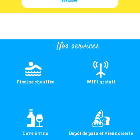
Nos services
Piscine chauffée
WIFI gratuit
Cave à vins
Dépôt de pain et viennoiserie