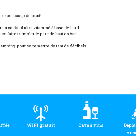
ire beaucoup de bruit!
 un cocktail ultra vitaminé à base de hard-
quoi faire trembler le parc de haut en bas!
 camping pour se remettre de tant de décibels
uffée
WIFI gratuit
Cave à vins
Dépôt
vien