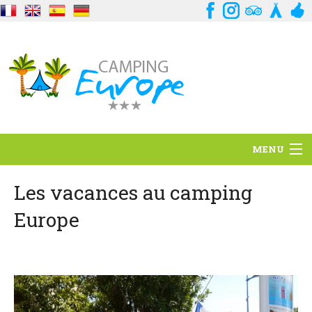
MENU
Situation
Les vacances au camping
Europe
Ambiance
Services
Contact