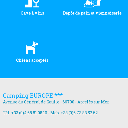
Cave à vins
Dépôt de pain et viennoiserie
Chiens acceptés
Camping EUROPE ***
Avenue du Général de Gaulle - 66700 - Argelès sur Mer
Tél. +33 (0)4 68 81 08 10
-
Mob. +33 (0)6 73 83 52 52