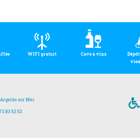
uffée
WIFI gratuit
Cave à vins
Dépôt
vien
 Argelès sur Mer
73 83 52 52