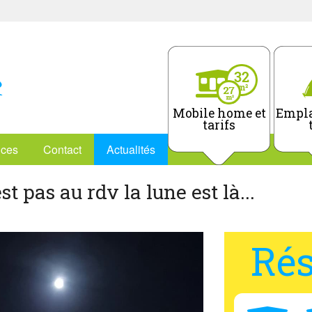
Mobile home et
Empla
tarifs
ices
Contact
Actualités
st pas au rdv la lune est là...
Rés