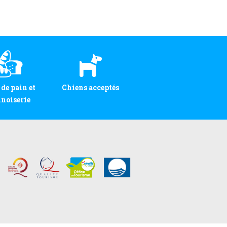
 de pain et
Chiens acceptés
noiserie