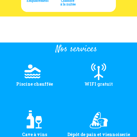
Nos services
Piscine chauffée
WIFI gratuit
Cave à vins
Dépôt de pain et viennoiserie