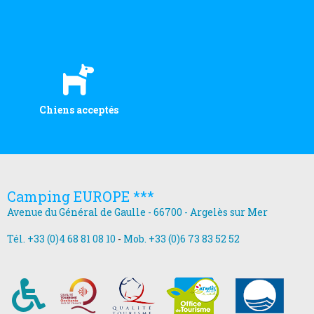
Chiens acceptés
Camping EUROPE ***
Avenue du Général de Gaulle - 66700 - Argelès sur Mer
Tél. +33 (0)4 68 81 08 10
-
Mob. +33 (0)6 73 83 52 52