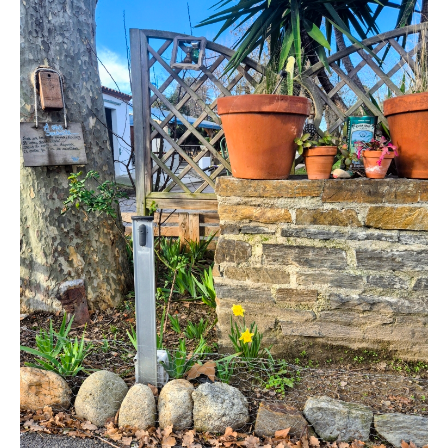
Coordonnées et accès
Formulaire de contact
Documentations
Actualités
Mobile home et tarifs
Emplacement et tarifs
Chambre à la nuitée et tarifs