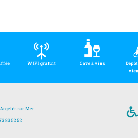
uffée
WIFI gratuit
Cave à vins
Dépôt
vien
 Argelès sur Mer
73 83 52 52