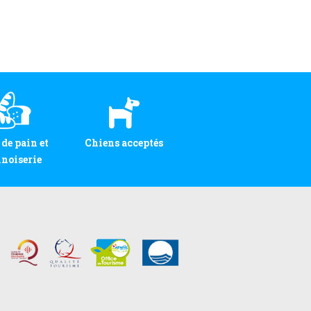
 de pain et
Chiens acceptés
noiserie