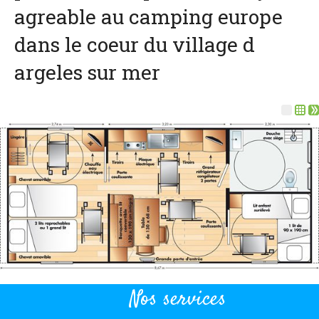
Coordonnées et accès
agreable au camping europe
Formulaire de contact
dans le coeur du village d
Documentations
argeles sur mer
Actualités
Mobile home et tarifs
Emplacement et tarifs
Chambre à la nuitée et tarifs
Nos services