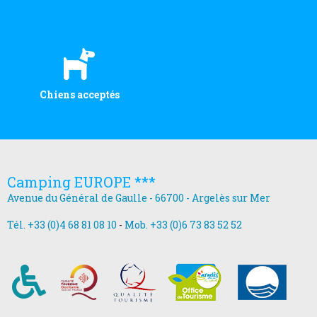
Chiens acceptés
Camping EUROPE ***
Avenue du Général de Gaulle - 66700 - Argelès sur Mer
Tél. +33 (0)4 68 81 08 10
-
Mob. +33 (0)6 73 83 52 52