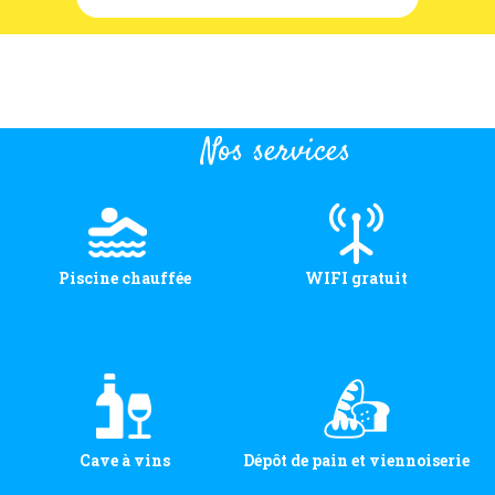
Nos services
Piscine chauffée
WIFI gratuit
Cave à vins
Dépôt de pain et viennoiserie