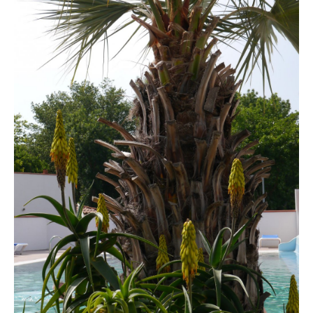
Coordonnées et accès
Formulaire de contact
Documentations
Actualités
Mobile home et tarifs
Emplacement et tarifs
Chambre à la nuitée et tarifs