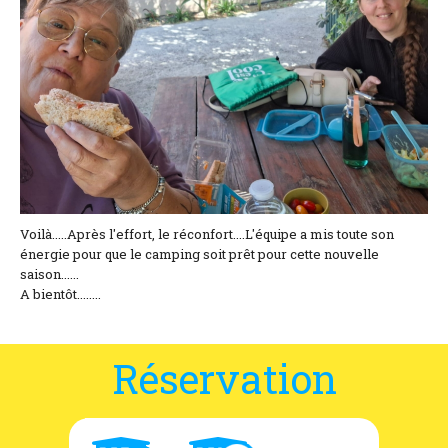
Coordonnées et accès
Formulaire de contact
Documentations
Actualités
Mobile home et tarifs
Emplacement et tarifs
Voilà.....Après l'effort, le réconfort....L'équipe a mis toute son
énergie pour que le camping soit prêt pour cette nouvelle
saison......
Chambre à la nuitée et tarifs
A bientôt........
Réservation