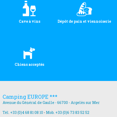
Cave à vins
Dépôt de pain et viennoiserie
Chiens acceptés
Camping EUROPE ***
Avenue du Général de Gaulle - 66700 - Argelès sur Mer
Tél. +33 (0)4 68 81 08 10
-
Mob. +33 (0)6 73 83 52 52