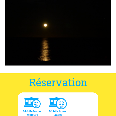
Coordonnées et accès
Formulaire de contact
Documentations
Actualités
Mobile home et tarifs
Emplacement et tarifs
Chambre à la nuitée et tarifs
Réservation