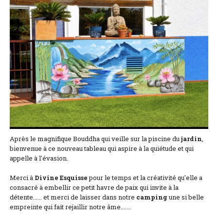
Coordonnées et accès
Formulaire de contact
Documentations
Actualités
Mobile home et tarifs
Emplacement et tarifs
Chambre à la nuitée et tarifs
Après le magnifique Bouddha qui veille sur la piscine du
jardin
,
bienvenue à ce nouveau tableau qui aspire à la quiétude et qui
appelle à l'évasion.
Merci à
Divine Esquisse
pour le temps et la créativité qu'elle a
consacré à embellir ce petit havre de paix qui invite à la
détente...... et merci de laisser dans notre
camping
une si belle
empreinte qui fait rejaillir notre âme.......