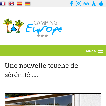
MENU
Situation
Une nouvelle touche de
sérénité.....
Ambiance
Services
Contact