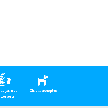
 de pain et
Chiens acceptés
noiserie