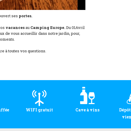
ouvert ses
portes.
vos
vacances
au
Camping Europe.
Du 01Avril
 de vous accueillir dans notre jardin, pour,
moments.
e à toutes vos questions.
uffée
WIFI gratuit
Cave à vins
Dépôt
vien