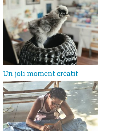
Lage und Zufahrt
Kontaktformular
Dokumentation
Nachrichten
Mobilheim und Preise
Campingplatz und Preise
Un joli moment créatif
Zimmer pro Nacht und Preise